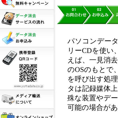
パソコンデー
リーCDを使い
えば、一見消去
のOSのもとで
を呼び出す処
タは記録媒体
殊な装置やデ
可能の場合が